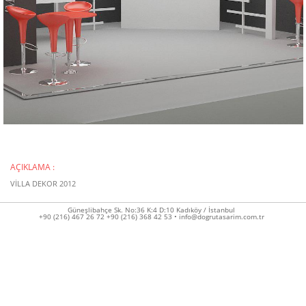
AÇIKLAMA :
VİLLA DEKOR 2012
Güneşlibahçe Sk. No:36 K:4 D:10 Kadıköy / İstanbul
+90 (216) 467 26 72 +90 (216) 368 42 53 • info@dogrutasarim.com.tr