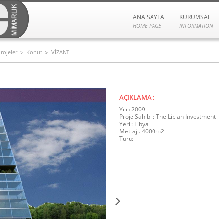
ANA SAYFA
KURUMSAL
HOME PAGE
INFORMATION
rojeler
Konut
VİZANT
AÇIKLAMA :
Yılı : 2009
Proje Sahibi : The Libian Investment
Yeri : Libya
Metraj : 4000
m2
Türü: